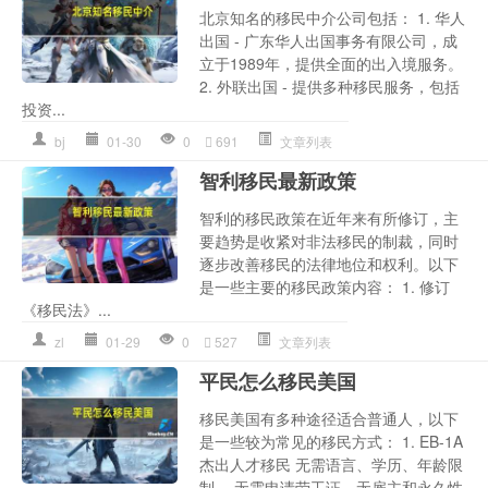
北京知名的移民中介公司包括： 1. 华人
出国 - 广东华人出国事务有限公司，成
立于1989年，提供全面的出入境服务。
2. 外联出国 - 提供多种移民服务，包括
投资...
bj
01-30
0
691
文章列表
智利移民最新政策
智利的移民政策在近年来有所修订，主
要趋势是收紧对非法移民的制裁，同时
逐步改善移民的法律地位和权利。以下
是一些主要的移民政策内容： 1. 修订
《移民法》...
zl
01-29
0
527
文章列表
平民怎么移民美国
移民美国有多种途径适合普通人，以下
是一些较为常见的移民方式： 1. EB-1A
杰出人才移民 无需语言、学历、年龄限
制。 无需申请劳工证，无雇主和永久性