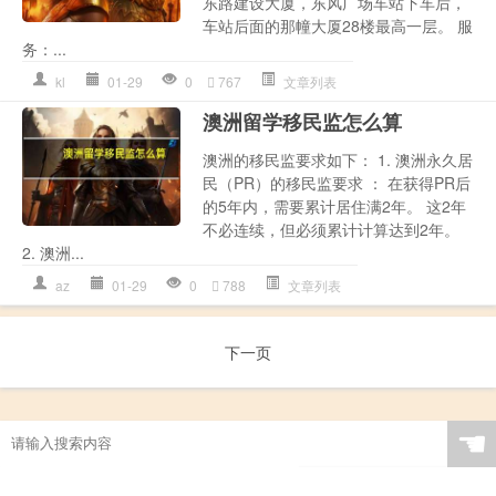
东路建设大厦，东风广场车站下车后，
车站后面的那幢大厦28楼最高一层。 服
务：...
kl
01-29
0
767
文章列表
澳洲留学移民监怎么算
澳洲的移民监要求如下： 1. 澳洲永久居
民（PR）的移民监要求 ： 在获得PR后
的5年内，需要累计居住满2年。 这2年
不必连续，但必须累计计算达到2年。
2. 澳洲...
az
01-29
0
788
文章列表
下一页
☚