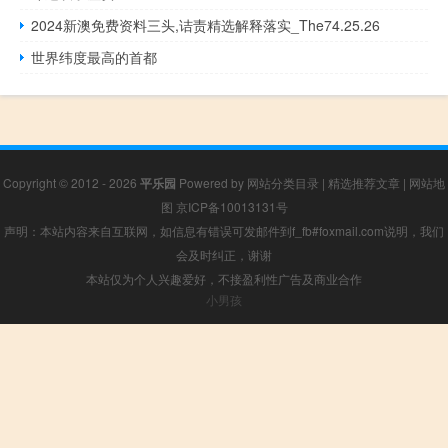
2024新澳免费资料三头,诘责精选解释落实_The74.25.26
世界纬度最高的首都
Copyright © 2012 - 2026
平乐园
Powered by
网站分类目录
|
精选推荐文章
|
网站地
图
京ICP备10013131号
声明：本站内容来自互联网，如信息有错误可发邮件到f_fb#foxmail.com说明，我们
会及时纠正，谢谢
本站仅为个人兴趣爱好，不接盈利性广告及商业合作
小男孩