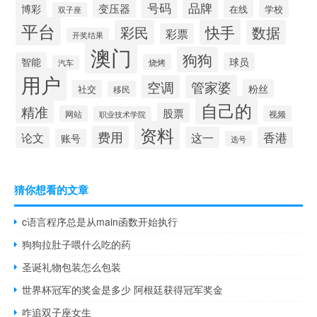
号码
品牌
变压器
博彩
在线
学校
双子座
平台
快手
彩民
数据
彩票
开奖结果
澳门
狗狗
智能
球员
烧烤
汽车
用户
空调
管家婆
粉丝
社交
移民
自己的
精准
股票
网站
视频
职业技术学院
资料
费用
论文
这一
香港
账号
选号
猜你想看的文章
c语言程序总是从main函数开始执行
狗狗拉肚子喂什么吃的药
圣诞礼物包装怎么包装
世界杯冠军的奖金是多少 阿根廷获得冠军奖金
咋追双子座女生