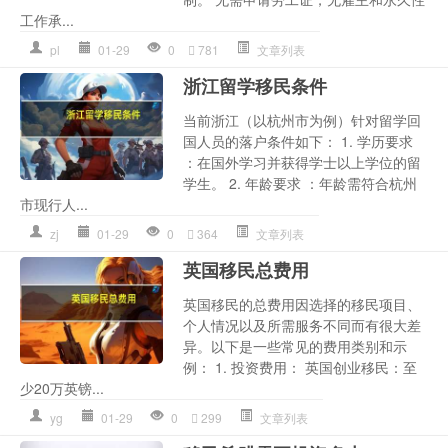
工作承...
pl
01-29
0
781
文章列表
浙江留学移民条件
当前浙江（以杭州市为例）针对留学回
国人员的落户条件如下： 1. 学历要求
：在国外学习并获得学士以上学位的留
学生。 2. 年龄要求 ：年龄需符合杭州
市现行人...
zj
01-29
0
364
文章列表
英国移民总费用
英国移民的总费用因选择的移民项目、
个人情况以及所需服务不同而有很大差
异。以下是一些常见的费用类别和示
例： 1. 投资费用： 英国创业移民：至
少20万英镑...
yg
01-29
0
299
文章列表