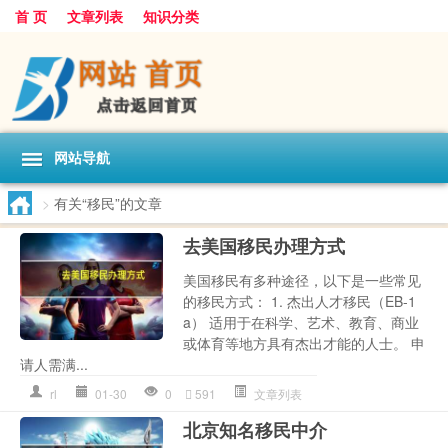
首 页
文章列表
知识分类
网站导航
>
有关“移民”的文章
去美国移民办理方式
美国移民有多种途径，以下是一些常见
的移民方式： 1. 杰出人才移民（EB-1
a） 适用于在科学、艺术、教育、商业
或体育等地方具有杰出才能的人士。 申
请人需满...
rl
01-30
0
591
文章列表
北京知名移民中介