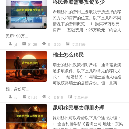
移民希腊需要投资多少
希腊移民的费用主要取决于所选择的移
民方式和房产的位置。以下是几种不同
情况下的费用概览： 1. 购买25万欧元
房产 ： 基础费用 ：25万欧元（约合人
民币190万...
yl
01-29
0
55
文章列表
瑞士怎么移民
瑞士的移民政策相对严格，通常需要满
足多项条件。以下是几种常见的移民方
式： 1. 结婚移民 ： 与瑞士当地人结婚
可以获得瑞士的居留身份。但一旦离
婚，身份可...
rs
01-29
0
510
文章列表
昆明移民要去哪里办理
昆明移民可以考虑以下几个途径办理：
1. 金吉利留学移民咨询公司 地址：东风