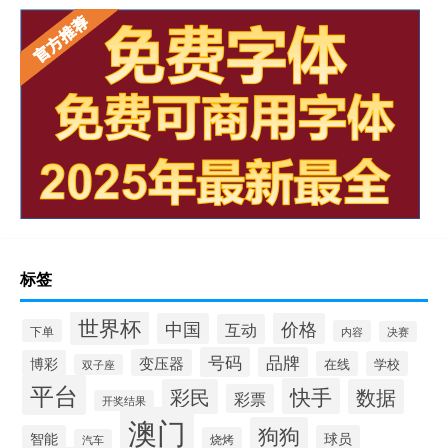
标签
世界杯
中国
价格
互动
下单
内容
决赛
号码
品牌
变压器
博彩
在线
学校
双子座
平台
快手
彩民
数据
彩票
开奖结果
澳门
狗狗
智能
球员
烧烤
汽车