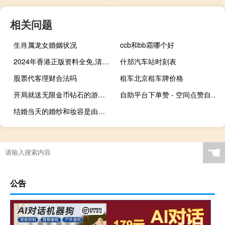
相关问题
生肖属龙女婚姻状况
ccb和bb霜哪个好
2024年香港正版资料全免,清查精选解释落实_The12.88.88
什邡汽车站时刻表
股票代客理财合法吗
租车北京租车牌价格
开局就送无限金币钻石的游戏 开局就能做那个的游戏
自助平台下单赞 - 空间点赞自助平台
结婚当天的婚纱和妆容是由婚纱店负责还是婚庆公司 结婚穿婚纱在婚车要了她
☚
公告