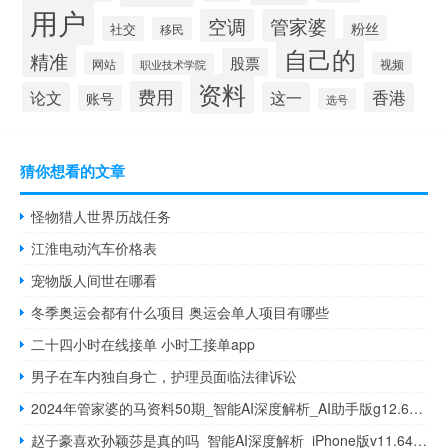
用户
空调
管家婆
粉丝
社交
移民
自己的
精准
股票
网站
视频
职业技术学院
资料
费用
论文
这一
香港
账号
选号
猜你想看的文章
怪物猎人世界历战任务
江淮电动汽车价格表
宠物版人间世在哪看
冬季奥运会都有什么项目 奥运会单人项目有哪些
二十四小时在线接单 小时工接单app
男子在车内独自身亡，护理员面临法律诉讼
2024年管家婆的马资料50期_智能AI深度解析_AI助手版g12.64.803
赵子豪喜欢孙颖莎是真的吗_智能AI深度解析_iPhone版v11.64.832