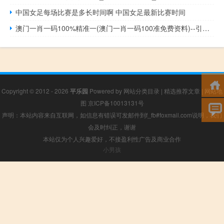
中国女足每场比赛是多长时间啊 中国女足最新比赛时间
澳门一肖一码100%精准一(澳门一肖一码100准免费资料)--引发热议与讨论--网页版v643.190
Copyright © 2012 - 2026
平乐园
Powered by
网站分类目录
|
精选推荐文章
|
网站地
图
京ICP备10013131号
声明：本站内容来自互联网，如信息有错误可发邮件到f_fb#foxmail.com说明，我们
会及时纠正，谢谢
本站仅为个人兴趣爱好，不接盈利性广告及商业合作
小男孩