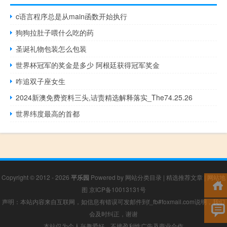
c语言程序总是从main函数开始执行
狗狗拉肚子喂什么吃的药
圣诞礼物包装怎么包装
世界杯冠军的奖金是多少 阿根廷获得冠军奖金
咋追双子座女生
2024新澳免费资料三头,诘责精选解释落实_The74.25.26
世界纬度最高的首都
Copyright © 2012 - 2026
平乐园
Powered by
网站分类目录
|
精选推荐文章
|
网站地
图
京ICP备10013131号
声明：本站内容来自互联网，如信息有错误可发邮件到f_fb#foxmail.com说明，我们
会及时纠正，谢谢
本站仅为个人兴趣爱好，不接盈利性广告及商业合作