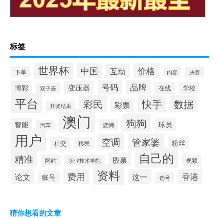
标签
世界杯
中国
价格
互动
下单
内容
决赛
号码
品牌
变压器
博彩
在线
学校
双子座
平台
快手
彩民
数据
彩票
开奖结果
澳门
狗狗
智能
球员
烧烤
汽车
用户
空调
管家婆
粉丝
社交
移民
自己的
精准
股票
网站
视频
职业技术学院
资料
费用
论文
这一
香港
账号
选号
猜你想看的文章