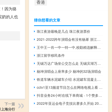
香港
过！因为骆
驼奶的人也
猜你想看的文章
珠江夜游最晚是几点 珠江夜游票价
2021-2022跨年演唱会有没有杨幂 浙江卫视跨年演唱会2021
王中王一肖一中一特一中,校勘精选解释落实_V版3.89.38
浙江留学移民条件
无锡万达广场坐公交怎么走 无锡滨湖万达广场
杨坤演唱会上座率多少 杨坤的32场演唱会
铁道车辆水泥罐车介绍 水泥罐车混凝土搅拌车
cctv1至13频道节目怎么在网络电视上看 央视新闻联播13频道
抖音业务24小时在线下单商城 - 1个赞多少钱一个
2022年亚运会电子竞技比赛多久开始 2022亚运会取消电竞
下一篇
行上海分行