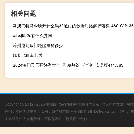
相关问题
新澳门特马今晚开什么码##通俗的数据对比解释落实-480.WIN.36
b2b和b2c有什么异同
漳州港到厦门轮船票价多少
魏县出租车电话
2024澳门天天开好彩大全--引发热议与讨论--安卓版411.383
Copyright © 2012 - 2026
平乐园
Powered by
网站分类目录
|
精选推荐文章
|
网站
声明：本站内容来自互联网，如信息有错误可发邮件到f_fb#foxmail.com说明
本站仅为个人兴趣爱好，不接盈利性广告及商业合作