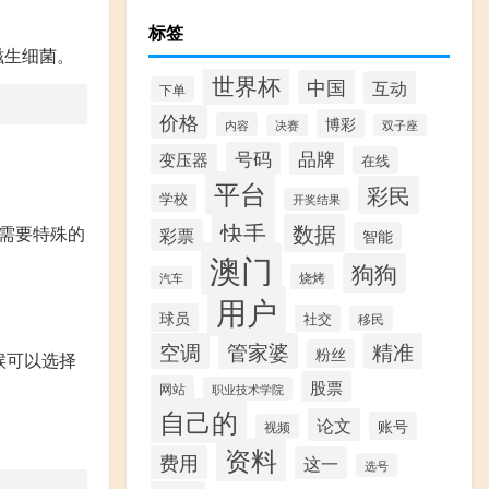
标签
滋生细菌。
世界杯
中国
互动
下单
价格
博彩
内容
决赛
双子座
号码
品牌
变压器
在线
平台
彩民
学校
开奖结果
快手
数据
需要特殊的
彩票
智能
澳门
狗狗
烧烤
汽车
用户
球员
社交
移民
空调
管家婆
精准
粉丝
候可以选择
股票
网站
职业技术学院
自己的
论文
账号
视频
资料
费用
这一
选号