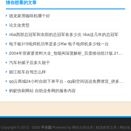
猜你想看的文章
德龙家用咖啡机哪个好
论文改类型
nba西部总冠军和东部的总冠军各多少次 nba这几年的总冠军
电子板315电焊机功率是多少Kw 电子电焊机多少钱一台
2004年管家婆资料大全_智能AI深度解析_百度移动统计版.213.1.358
汽车补腻子后多久能干
丽江租车自驾怎么样
qq云商城24小时自助下单平台 - qq刷空间说说免费便宜_拼多多现金大转盘助力神器
蚂蚁快刷网站 自助业务网的服务内容
Copyright © 2012 - 2026
平乐园
Powered by
网站分类目录
|
精选推荐文章
|
网站地