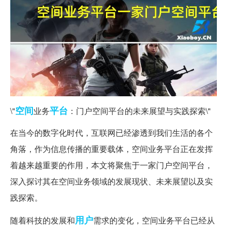
空间
平台
\"
业务
：门户空间平台的未来展望与实践探索\"
在当今的数字化时代，互联网已经渗透到我们生活的各个
角落，作为信息传播的重要载体，空间业务平台正在发挥
着越来越重要的作用，本文将聚焦于一家门户空间平台，
深入探讨其在空间业务领域的发展现状、未来展望以及实
践探索。
用户
随着科技的发展和
需求的变化，空间业务平台已经从