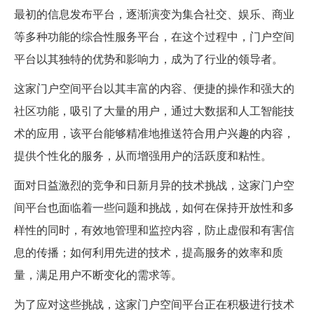
最初的信息发布平台，逐渐演变为集合社交、娱乐、商业
等多种功能的综合性服务平台，在这个过程中，门户空间
平台以其独特的优势和影响力，成为了行业的领导者。
这家门户空间平台以其丰富的内容、便捷的操作和强大的
社区功能，吸引了大量的用户，通过大数据和人工智能技
术的应用，该平台能够精准地推送符合用户兴趣的内容，
提供个性化的服务，从而增强用户的活跃度和粘性。
面对日益激烈的竞争和日新月异的技术挑战，这家门户空
间平台也面临着一些问题和挑战，如何在保持开放性和多
样性的同时，有效地管理和监控内容，防止虚假和有害信
息的传播；如何利用先进的技术，提高服务的效率和质
量，满足用户不断变化的需求等。
为了应对这些挑战，这家门户空间平台正在积极进行技术