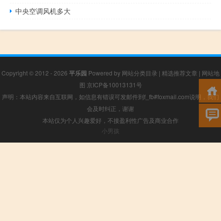
中央空调风机多大
Copyright © 2012 - 2026
平乐园
Powered by
网站分类目录
|
精选推荐文章
|
网站地
图
京ICP备10013131号
声明：本站内容来自互联网，如信息有错误可发邮件到f_fb#foxmail.com说明，我们
会及时纠正，谢谢
本站仅为个人兴趣爱好，不接盈利性广告及商业合作
小男孩