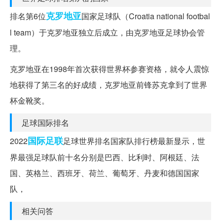
克罗地亚
排名第6位
国家足球队（Croatia national footbal
l team）于克罗地亚独立后成立，由克罗地亚足球协会管
理。
克罗地亚在1998年首次获得世界杯参赛资格，就令人震惊
地获得了第三名的好成绩，克罗地亚前锋苏克拿到了世界
杯金靴奖。
足球国际排名
国际足联
2022
足球世界排名国家队排行榜最新显示，世
界最强足球队前十名分别是巴西、比利时、阿根廷、法
国、英格兰、西班牙、荷兰、葡萄牙、丹麦和德国国家
队，
相关问答