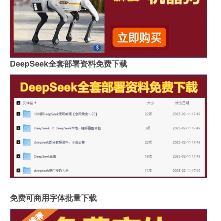
DeepSeek全套部署资料免费下载
免费可商用字体批量下载