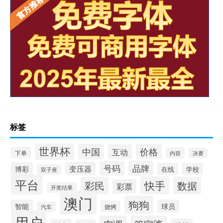
标签
世界杯
中国
价格
互动
下单
内容
决赛
号码
品牌
变压器
博彩
在线
学校
双子座
平台
快手
彩民
数据
彩票
开奖结果
澳门
狗狗
智能
球员
烧烤
汽车
用户