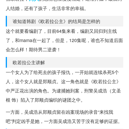
人结婚，还有了孩子，生活非常的幸福。
谁知道韩剧《欧若拉公主》的结局是怎样的
这个就要看编剧了，目前64集来看，编剧又回归到主线
了，和mama在一起了，但是，120集呢，谁也不知道后面
会怎么样！期待男二逆袭！
欧若拉公主讲解
一个女人为了给死去的孩子报仇，一开始就连续杀死5个
人，这个女人就是郑顺贞。这一角色就是《欧若拉公主》
中严正花出演的角色。为逮捕她到案，刑警吴成浩（文圣
根 饰）陷入了郑顺贞编织的谜团之中。
一方面，吴成浩从郑顺贞留在凶案现场的录音“来找我
吧”判定凶手是她，一方面吴成浩又苦于没有足够的证据。