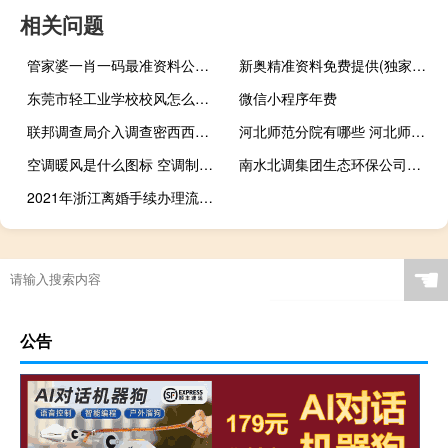
相关问题
管家婆一肖一码最准资料公开,最好精选解释落实_ios27.77.12
新奥精准资料免费提供(独家猛料)_智能AI深度解析_百度大脑版A12.31.1009
东莞市轻工业学校校风怎么样 东莞厚街专业技术学校
微信小程序年费
联邦调查局介入调查密西西比马尔-雅克家禽加工厂16岁少年死亡案
河北师范分院有哪些 河北师范大学软件学院
空调暖风是什么图标 空调制热标志图片
南水北调集团生态环保公司怎么样 南水北调集团有限公司
2021年浙江离婚手续办理流程 离婚手续怎么办理流程
☚
公告