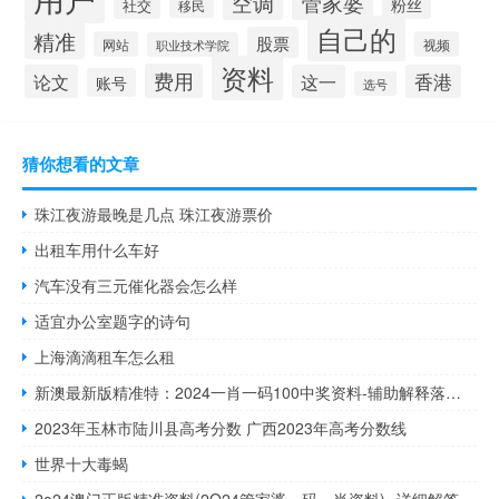
空调
管家婆
粉丝
社交
移民
自己的
精准
股票
网站
视频
职业技术学院
资料
费用
论文
这一
香港
账号
选号
猜你想看的文章
珠江夜游最晚是几点 珠江夜游票价
出租车用什么车好
汽车没有三元催化器会怎么样
适宜办公室题字的诗句
上海滴滴租车怎么租
新澳最新版精准特：2024一肖一码100中奖资料-辅助解释落实-550.CC.38
2023年玉林市陆川县高考分数 广西2023年高考分数线
世界十大毒蝎
2o24澳门正版精准资料(2O24管家婆一码一肖资料)--详细解答解释落实--V02.45.49