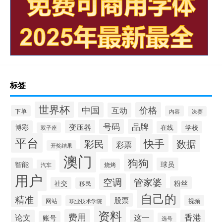
标签
世界杯
中国
价格
互动
下单
内容
决赛
号码
品牌
变压器
博彩
在线
学校
双子座
平台
快手
彩民
数据
彩票
开奖结果
澳门
狗狗
智能
球员
烧烤
汽车
用户
空调
管家婆
粉丝
社交
移民
自己的
精准
股票
网站
视频
职业技术学院
资料
费用
论文
这一
香港
账号
选号