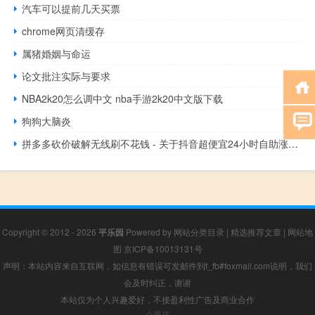
汽车可以提前几天买票
chrome网页清缓存
属猪婚姻与命运
论文批注实际与要求
NBA2k20怎么调中文 nba手游2k20中文版下载
狗狗大脑炎
拼多多砍价破解无线刷不花钱 - 关于抖音超便宜24小时自助涨网的信息_快手涨粉的网站平台
Copyright © 2012 - 2026
平乐园
Powered by
网站分类目录
|
精选推荐文章
|
网站地
图
京ICP备10013131号
声明：本站内容来自互联网，如信息有错误可发邮件到f_fb#foxmail.com说明，我们
会及时纠正，谢谢
本站仅为个人兴趣爱好，不接盈利性广告及商业合作
小男孩