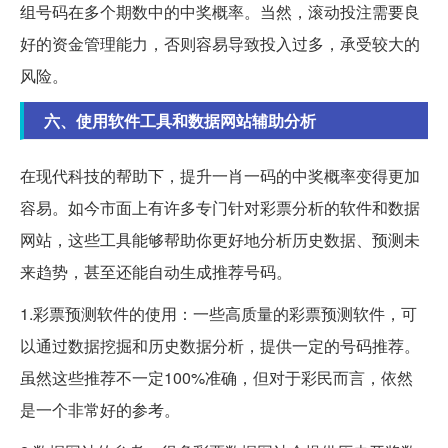
组号码在多个期数中的中奖概率。当然，滚动投注需要良
好的资金管理能力，否则容易导致投入过多，承受较大的
风险。
六、使用软件工具和数据网站辅助分析
在现代科技的帮助下，提升一肖一码的中奖概率变得更加
容易。如今市面上有许多专门针对彩票分析的软件和数据
网站，这些工具能够帮助你更好地分析历史数据、预测未
来趋势，甚至还能自动生成推荐号码。
1.彩票预测软件的使用：一些高质量的彩票预测软件，可
以通过数据挖掘和历史数据分析，提供一定的号码推荐。
虽然这些推荐不一定100%准确，但对于彩民而言，依然
是一个非常好的参考。