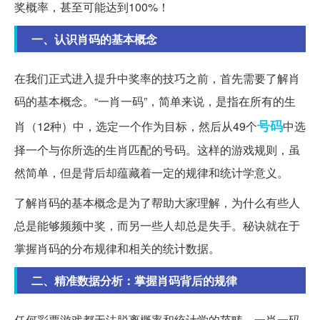
奖概率，甚至可能达到100%！
一、认识肖码的基本概念
在我们正式进入提升中奖率的技巧之前，首先需要了解肖
码的基本概念。“一肖一码”，简单来说，是指在所有的生
号码
肖（12种）中，选定一个作为目标，然后从49个
中选
择一个与你所选的生肖匹配的号码。这样的游戏规则，虽
然简单，但是背后却蕴藏着一定的规律和统计学意义。
了解肖码的基本概念是为了帮助大家理解，为什么有些人
总是能够频频中奖，而另一些人却总是失手。秘诀就在于
掌握肖码的分布规律和相关的统计数据。
二、精准数据分析：掌握肖码背后的规律
任何彩票游戏都无法脱离概率和统计学的范畴。一肖一码