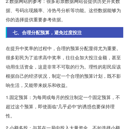
2.数据网站的参考：很多彩票数据网站会提供历史开奖数
据、号码出现频率、冷热号分析等功能。这些数据能够为
你的选择提供重要参考依据。
七、合理分配预算，避免过度投注
在提升中奖率的过程中，合理的预算分配显得尤为重要。
很多彩民为了追求高中奖率，往往会加大投注金额，甚至
动用生活资金，这是非常不可取的行为。理性的彩民应该
根据自己的经济状况，制定一个合理的预算计划，既不影
响生活，又能带来娱乐和收益。
1.固定预算：为每周或每月的投注制定一个固定预算，不
超过这个预算，即使面临“几乎必中”的诱惑也要保持理
性。
2.小额多投：与其在一局中投入大量资金，不如选择小额