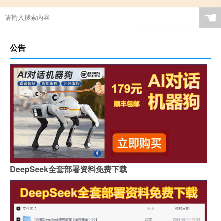
☚
公告
DeepSeek全套部署资料免费下载