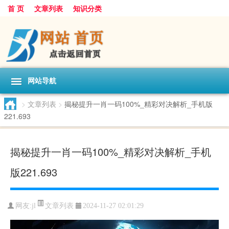
首 页
文章列表
知识分类
网站导航
>
文章列表
>
揭秘提升一肖一码100%_精彩对决解析_手机版
221.693
揭秘提升一肖一码100%_精彩对决解析_手机
版221.693
文章列表
网友:
jl
2024-11-27 02:01:29