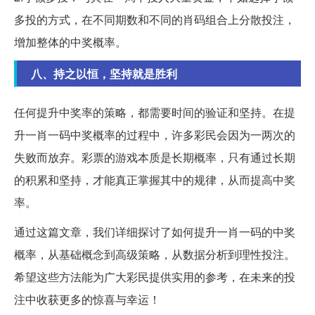
多投的方式，在不同期数和不同的肖码组合上分散投注，
增加整体的中奖概率。
八、持之以恒，坚持就是胜利
任何提升中奖率的策略，都需要时间的验证和坚持。在提
升一肖一码中奖概率的过程中，许多彩民会因为一两次的
失败而放弃。彩票的游戏本质是长期概率，只有通过长期
的积累和坚持，才能真正掌握其中的规律，从而提高中奖
率。
通过这篇文章，我们详细探讨了如何提升一肖一码的中奖
概率，从基础概念到高级策略，从数据分析到理性投注。
希望这些方法能为广大彩民提供实用的参考，在未来的投
注中收获更多的惊喜与幸运！