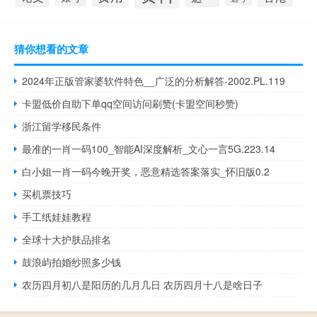
猜你想看的文章
2024年正版管家婆软件特色__广泛的分析解答-2002.PL.119
卡盟低价自助下单qq空间访问刷赞(卡盟空间秒赞)
浙江留学移民条件
最准的一肖一码100_智能AI深度解析_文心一言5G.223.14
白小姐一肖一码今晚开奖，恶意精选答案落实_怀旧版0.2
买机票技巧
手工纸娃娃教程
全球十大护肤品排名
鼓浪屿拍婚纱照多少钱
农历四月初八是阳历的几月几日 农历四月十八是啥日子