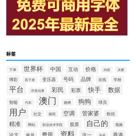
标签
世界杯
中国
价格
互动
下单
内容
决赛
号码
品牌
变压器
博彩
在线
学校
双子座
平台
快手
彩民
数据
彩票
开奖结果
澳门
狗狗
智能
球员
烧烤
汽车
用户
空调
管家婆
粉丝
社交
移民
自己的
精准
股票
网站
视频
职业技术学院
资料
费用
论文
这一
香港
账号
选号