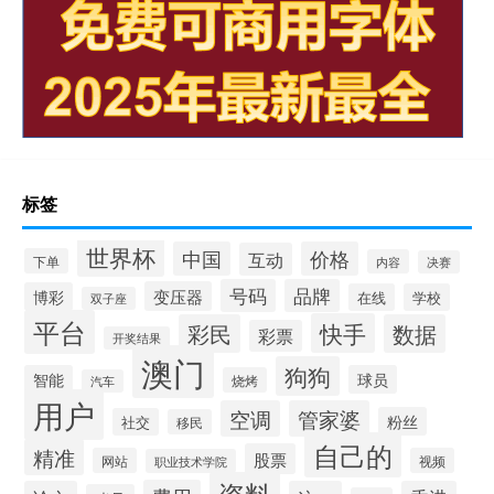
标签
世界杯
中国
价格
互动
下单
内容
决赛
号码
品牌
变压器
博彩
在线
学校
双子座
平台
快手
彩民
数据
彩票
开奖结果
澳门
狗狗
智能
球员
烧烤
汽车
用户
空调
管家婆
粉丝
社交
移民
自己的
精准
股票
网站
视频
职业技术学院
资料