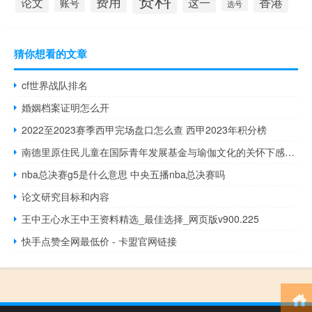
费用
论文
这一
香港
账号
选号
猜你想看的文章
cf世界战队排名
婚姻档案证明怎么开
2022至2023赛季西甲完场盘口怎么查 西甲2023年积分榜
南德里原住民儿童在国际青年发展基金与瑜伽文化的关怀下感受温暖
nba总决赛g5是什么意思 中央五播nba总决赛吗
论文研究目标和内容
王中王心水王中王资料精选_最佳选择_网页版v900.225
快手点赞全网最低价 - 卡盟官网链接