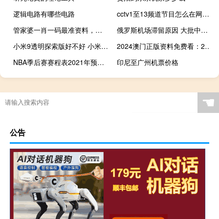
逻辑电路有哪些电路
cctv1至13频道节目怎么在网络电视上看 央视新闻联播13频道
管家婆一肖一码最准资料，原谅精选答案落实_ABD31.5
俄罗斯机场滞留原因 大批中国公民滞留俄罗斯
小米9透明探索版好不好 小米9透明尊享版
2024澳门正版资料免费看：2024今期开码结果开奖记录表-通俗的解释落实-3238.CC.188
NBA季后赛赛程表2021年预测对决 2019季后赛nba对阵图
印尼至广州机票价格
☚
公告