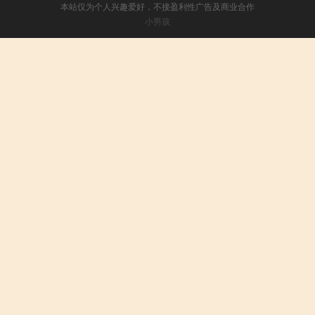
本站仅为个人兴趣爱好，不接盈利性广告及商业合作
小男孩