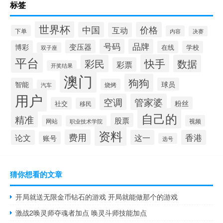
标签
世界杯
中国
价格
互动
下单
内容
决赛
号码
品牌
变压器
博彩
在线
学校
双子座
平台
快手
彩民
数据
彩票
开奖结果
澳门
狗狗
智能
球员
烧烤
汽车
用户
空调
管家婆
粉丝
社交
移民
自己的
精准
股票
网站
视频
职业技术学院
资料
费用
论文
这一
香港
账号
选号
猜你想看的文章
开局就送无限金币钻石的游戏 开局就能做那个的游戏
激战2唤灵师夺魂者加点 唤灵斗师技能加点