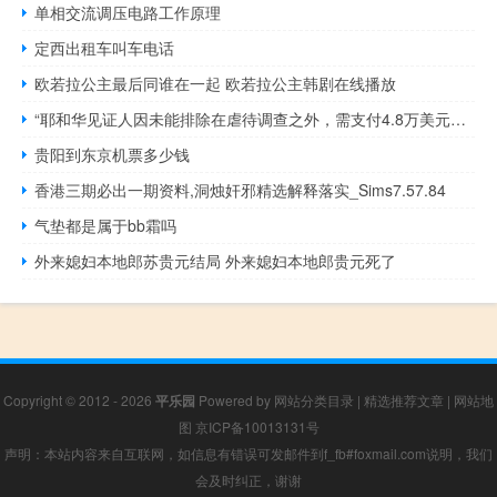
单相交流调压电路工作原理
定西出租车叫车电话
欧若拉公主最后同谁在一起 欧若拉公主韩剧在线播放
“耶和华见证人因未能排除在虐待调查之外，需支付4.8万美元的法庭费用”
贵阳到东京机票多少钱
香港三期必出一期资料,洞烛奸邪精选解释落实_Sims7.57.84
气垫都是属于bb霜吗
外来媳妇本地郎苏贵元结局 外来媳妇本地郎贵元死了
Copyright © 2012 - 2026
平乐园
Powered by
网站分类目录
|
精选推荐文章
|
网站地
图
京ICP备10013131号
声明：本站内容来自互联网，如信息有错误可发邮件到f_fb#foxmail.com说明，我们
会及时纠正，谢谢