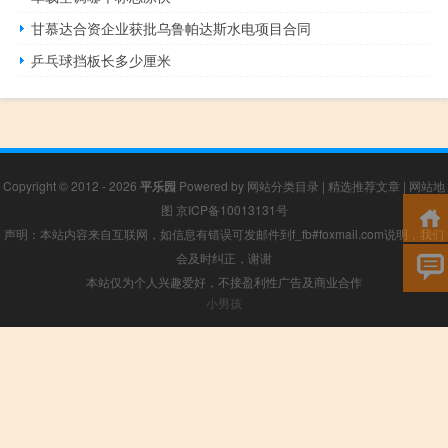
甘慕达合资企业获批乌鲁帕达斯水电项目合同
乒乓球挡板长多少厘米
Copyright © 2012 - 2026
平乐园
Powered by
网站分类目录
|
精选推荐文章
|
网站地
图
京ICP备10013131号
声明：本站内容来自互联网，如信息有错误可发邮件到f_fb#foxmail.com说明，我们
会及时纠正，谢谢
本站仅为个人兴趣爱好，不接盈利性广告及商业合作
小男孩