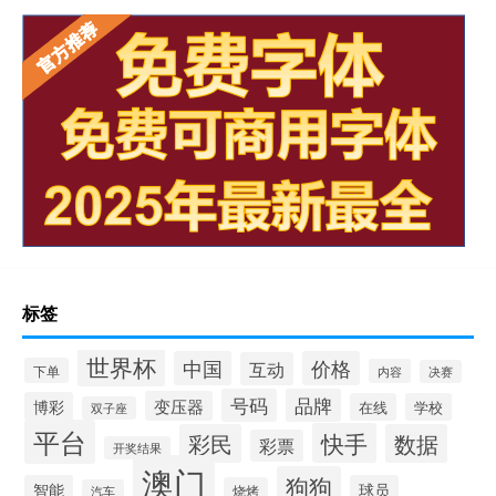
标签
世界杯
中国
价格
互动
下单
内容
决赛
号码
品牌
变压器
博彩
在线
学校
双子座
平台
快手
彩民
数据
彩票
开奖结果
澳门
狗狗
智能
球员
烧烤
汽车