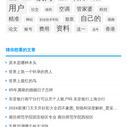
用户
空调
管家婆
粉丝
社交
移民
自己的
精准
股票
网站
视频
职业技术学院
资料
费用
论文
这一
香港
账号
选号
猜你想看的文章
原木是哪种木头
世界上第一个怀孕的男人
世界上最红的鸟
95年属猪的婚姻日子怎样
东亚银行南宁分行可以开个人账户吗 东亚银行上海分行
2024新澳门天天开好彩大全四不象图_智能AI深度解析_爱采购版v47.08.231
廊坊师范学院固安校区专业 廊坊师范学院西校区
车载空调哪个标志凉快