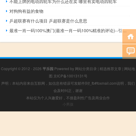
不能上牌的电动四轮车为什么还在卖 哪里有卖电动四轮车
对狗狗有益的食物
乒超联赛有什么项目 乒超联赛是什么意思
最准一肖一码100%澳门(最准一肖一码100%精准的评论)--引发热议与讨论--3DM09.40.43
Copyright © 2012 - 2026
平乐园
Powered by
网站分类目录
|
精选推荐文章
|
网站地
图
京ICP备10013131号
声明：本站内容来自互联网，如信息有错误可发邮件到f_fb#foxmail.com说明，我们
会及时纠正，谢谢
本站仅为个人兴趣爱好，不接盈利性广告及商业合作
小男孩