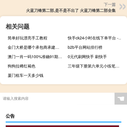
下一篇
火蓝刀锋第二部,是不是不出了 火蓝刀锋第二部全集
相关问题
简单好玩漂亮手工教程
快手ck24小时在线下单平台 - qq号卡盟
金门大桥是哪个承包商承建的 金门大桥连接哪两个地方
b2b平台网站排行榜
澳门一肖一码100%准确91期三中三：广泛的最新解答-2621.3D.A539
0元代刷网快手 刷快手
狗狗拉稀红褐色
三年级下册第六单元小练笔怎么写 三年级下册第八单元作文
厦门租车一天多少钱
☚
公告