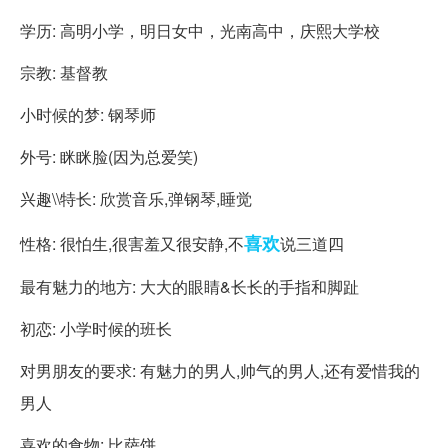
学历: 高明小学，明日女中，光南高中，庆熙大学校
宗教: 基督教
小时候的梦: 钢琴师
外号: 眯眯脸(因为总爱笑)
兴趣\\特长: 欣赏音乐,弹钢琴,睡觉
喜欢
性格: 很怕生,很害羞又很安静,不
说三道四
最有魅力的地方: 大大的眼睛&长长的手指和脚趾
初恋: 小学时候的班长
对男朋友的要求: 有魅力的男人,帅气的男人,还有爱惜我的
男人
喜欢的食物: 比萨饼