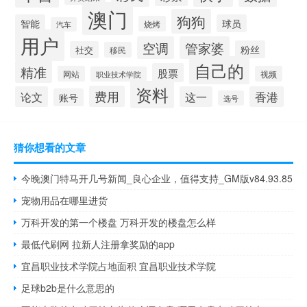
澳门
狗狗
智能
球员
烧烤
汽车
用户
空调
管家婆
粉丝
社交
移民
自己的
精准
股票
网站
视频
职业技术学院
资料
费用
论文
这一
香港
账号
选号
猜你想看的文章
今晚澳门特马开几号新闻_良心企业，值得支持_GM版v84.93.85
宠物用品在哪里进货
万科开发的第一个楼盘 万科开发的楼盘怎么样
最低代刷网 拉新人注册拿奖励的app
宜昌职业技术学院占地面积 宜昌职业技术学院
足球b2b是什么意思的